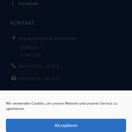
Facebook
KONTAKT
Therapiezentrum Rodenacker
Dülkenstr. 7
51143 Köln
Fon 0 22 03 - 53 37 6
Fax 0 22 03 - 59 16 27
Patienteninformation zum Datenschutz
Wir verwenden Cookies, um unsere Website und unseren Service zu
optimieren.
Akzeptieren
© 2024 Therapiezentrum Rodenacker, Köln-Porz