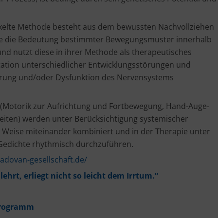
ckelte Methode besteht aus dem bewussten Nachvollziehen
nnte die Bedeutung bestimmter Bewegungsmuster innerhalb
d nutzt diese in ihrer Methode als therapeutisches
tation unterschiedlicher Entwicklungsstörungen und
örung und/oder Dysfunktion des Nervensystems
(Motorik zur Aufrichtung und Fortbewegung, Hand-Auge-
iten) werden unter Berücksichtigung systemischer
Weise miteinander kombiniert und in der Therapie unter
 Gedichte rhythmisch durchzuführen.
padovan-gesellschaft.de/
ehrt, erliegt nicht so leicht dem Irrtum.“
eprogramm