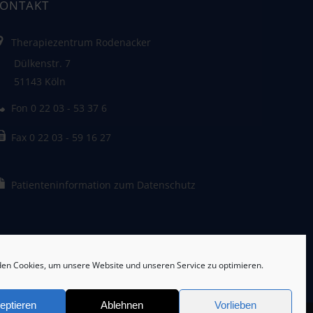
ONTAKT
Therapiezentrum Rodenacker
ülkenstr. 7
1143 Köln
Fon 0 22 03 - 53 37 6
Fax 0 22 03 - 59 16 27
Patienteninformation zum Datenschutz
en Cookies, um unsere Website und unseren Service zu optimieren.
eptieren
Ablehnen
Vorlieben