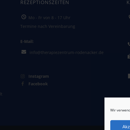
REZEPTIONSZEITEN
K
Mo - Fr von 8 - 17 Uhr
Termine nach Vereinbarung
D
5
E-Mail:
info@therapiezentrum-rodenacker.de
Instagram
Facebook
lt
Wir verwend
Akz