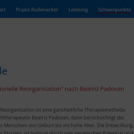
art
Praxis Rodenacker
Leistung
Schwerpunkte
de
onelle Reorganisation“ nach Beatriz Padovan
eorganisation ist eine ganzheitliche Therapiemethode.
htherapeutin Beatriz Padovan, dann berücksichtigt die
s Menschen von Geburt bis ins hohe Alter. Die Entwicklung,
 Prozess, ist bedingt durch sein genetisches Potential und